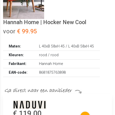
Hannah Home | Hocker New Cool
voor
€ 99.95
Maten:
L 40xB 58xH 45 / L 40xB 58xH 45
Kleuren:
rood / rood
Fabrikant:
Hannah Home
EAN-code:
8681875763898
€ 119.00