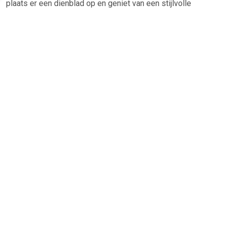
plaats er een dienblad op en geniet van een stijlvolle
bijzettafel! Bestel Fatboy Point Velvet Poef online bij
Koopslim. Alle Fatboy Stoelen
TERUG
Algemeen
Koopadvies, FAQ over?
Privacy Policy
Cookies
Disclaimer
Zakelijk