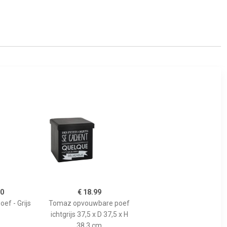
50
€ 18.99
ef - Grijs
Tomaz opvouwbare poef
ichtgrijs 37,5 x D 37,5 x H
38,3 cm