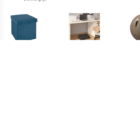
€ 16.99
€ 21.00
Atmosphera
Voetensteun
STO
Poef/hocker/voetenbankj
43,5x32,5x10,5 cm zwart
e - opbergbox - blauw -
PO/MDF - 38 x 38 x 38 cm
- Poefs