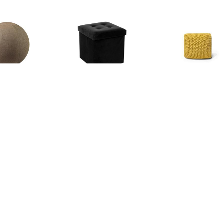
€ 175.45
€ 17.50
€ 59.
V zitbal Macchiato
Atmosphera
Poef geel 50 x
75cm
Poef/hocker/voetenbankj
CONR
e - opbergbox - zwart -
PU/MDF - 38 x 38 cm -
Poefs