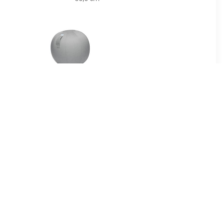
99
€ 165.77
 50 x 31 cm
Leiv zitbal Silver grey-H
AD
70-75 cm