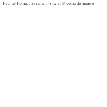
Hechter Home, classic with a twist. Shop nu de nieuwe
collectie van Daniel Hechter Home en breng comfort, stijl en
simpliciteit in je eigen interieur!
TERUG
Algemeen
Koopadvies, FAQ over?
Privacy Policy
Cookies
Disclaimer
Zakelijk