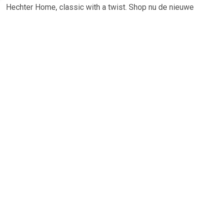
Hechter Home, classic with a twist. Shop nu de nieuwe
collectie van Daniel Hechter Home en breng comfort, stijl en
simpliciteit in je eigen interieur!
TERUG
Algemeen
Koopadvies, FAQ over?
Privacy Policy
Cookies
Disclaimer
Zakelijk