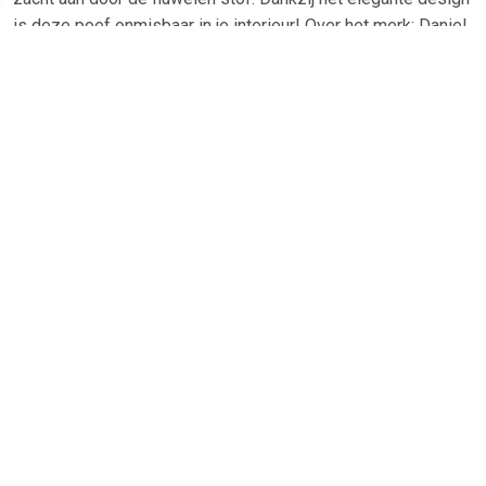
is deze poef onmisbaar in je interieur! Over het merk: Daniel
Hechter Home, classic with a twist. Shop nu de nieuwe
collectie van Daniel Hechter Home en breng comfort, stijl en
simpliciteit in je eigen interieur!
TERUG
Algemeen
Koopadvies, FAQ over?
Privacy Policy
Cookies
Disclaimer