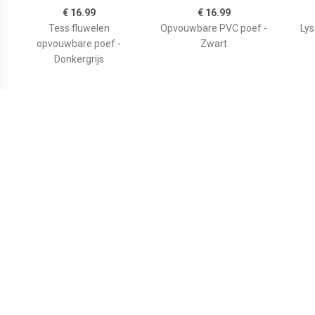
€ 16.99
€ 16.99
Tess fluwelen
Opvouwbare PVC poef -
Ly
opvouwbare poef -
Zwart
Donkergrijs
€ 16.99
€ 21.00
Atmosphera
Voetensteun
STO
Poef/hocker/voetenbankj
43,5x32,5x10,5 cm zwart
e - opbergbox - blauw -
PO/MDF - 38 x 38 x 38 cm
- Poefs