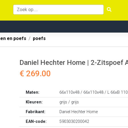
ken en poefs
poefs
Daniel Hechter Home | 2-Zitspoef 
€ 269.00
Maten:
66x110x48 / 66x110x48 / L 66xB 11
Kleuren:
grijs / grijs
Fabrikant:
Daniel Hechter Home
EAN-code:
5903030200042