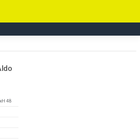
Aldo
0xH 48