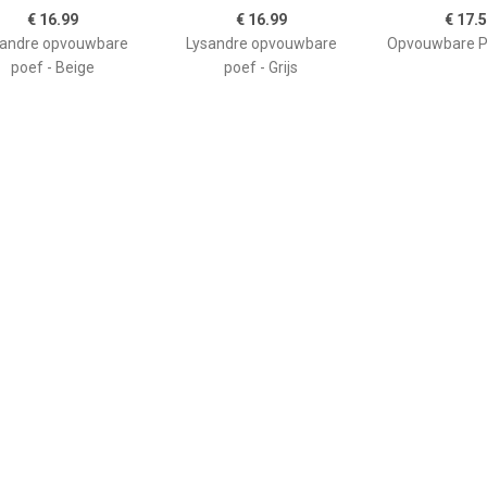
€ 16.99
€ 16.99
€ 17.
sandre opvouwbare
Lysandre opvouwbare
Opvouwbare Po
poef - Beige
poef - Grijs
€ 175.45
€ 17.50
€ 59.
V zitbal Macchiato
Atmosphera
Poef geel 50 x
75cm
Poef/hocker/voetenbankj
CONR
e - opbergbox - zwart -
PU/MDF - 38 x 38 cm -
Poefs