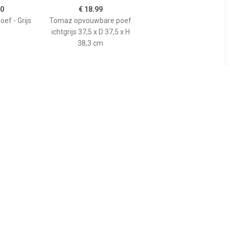
50
€ 18.99
ef - Grijs
Tomaz opvouwbare poef
ichtgrijs 37,5 x D 37,5 x H
38,3 cm
99
€ 165.77
 50 x 31 cm
Leiv zitbal Silver grey-H
AD
70-75 cm