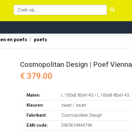
ken en poefs
poefs
Cosmopolitan Design | Poef Vienna
€ 379.00
Maten:
L 100xB 80xH 43 / L 100xB 80xH 43
Kleuren:
zwart / zwart
Fabrikant:
Cosmopolitan Design
EAN-code:
5903614444794