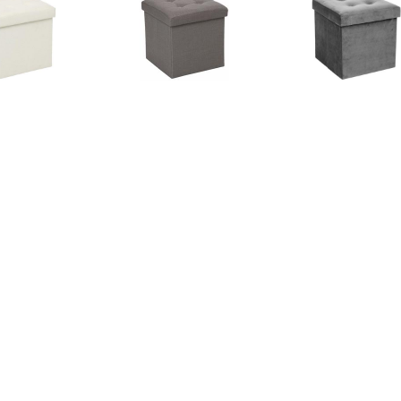
€ 16.99
€ 16.99
€ 17.
sandre opvouwbare
Lysandre opvouwbare
Opvouwbare Po
poef - Beige
poef - Grijs
€ 175.45
€ 17.50
€ 59.
V zitbal Macchiato
Atmosphera
Poef geel 50 x