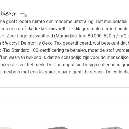
a geeft iedere ruimte een moderne uitstraling. Het meubelstuk
tevens een stof dat lekker aanvoelt. De dik gestructureerde boucl
rt. Zeer hoge slijtvastheid (Martindale-test 80.000, 620 g / m²) 
% acryl. De stof is Oeko-Tex gecertificeerd, wat betekent dat het
Tex Standard 100-certificering te behalen, moet de stof worden g
ffen waarvan bekend is dat ze schadelijk zijn voor de menseli
duceerd. Over het merk: De Cosmopolitan Design collectie is geï
 meubels met een klassiek, maar eigentijds design. De collectie