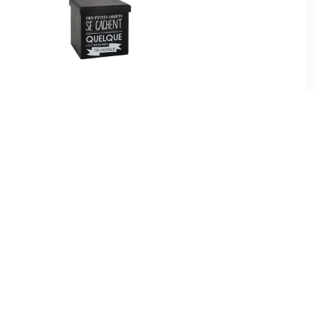
50
€ 18.99
ef - Grijs
Tomaz opvouwbare poef
ichtgrijs 37,5 x D 37,5 x H
38,3 cm
99
€ 165.77
 50 x 31 cm
Leiv zitbal Silver grey-H