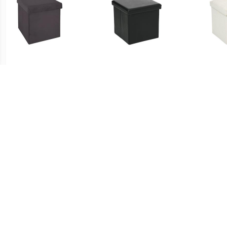
€ 16.99
€ 16.99
Tess fluwelen
Opvouwbare PVC poef -
Ly
opvouwbare poef -
Zwart
Donkergrijs
€ 16.99
€ 21.00
Atmosphera
Voetensteun
STO