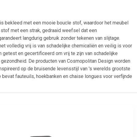
 is bekleed met een mooie boucle stof, waardoor het meubel
é stof met een strak, gedraaid weefsel dat een
garandeert langdurig gebruik zonder tekenen van slijtage.
 volledig vrij is van schadelijke chemicaliën en veilig is voor
etest en gecertificeerd om vrij te zijn van schadelijke
jke gezondheid. De producten van Cosmopolitan Design worden
nspireerd op de bruisende levensstijl van 's werelds grootste
 bevat fauteuils, hoekbanken en chaise longues voor verfijnde