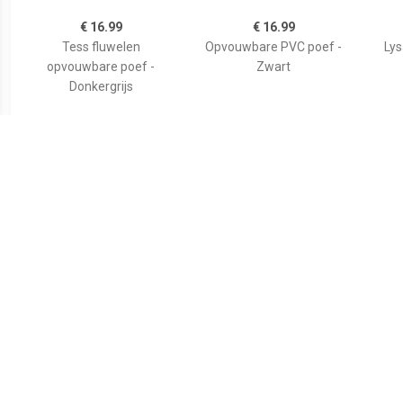
€ 16.99
€ 16.99
Tess fluwelen
Opvouwbare PVC poef -
Ly
opvouwbare poef -
Zwart
Donkergrijs
€ 16.99
€ 21.00
Atmosphera
Voetensteun
STO
Poef/hocker/voetenbankj
43,5x32,5x10,5 cm zwart
e - opbergbox - blauw -
PO/MDF - 38 x 38 x 38 cm
- Poefs