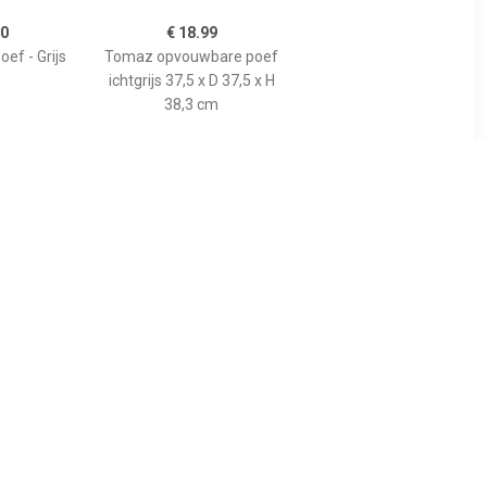
50
€ 18.99
ef - Grijs
Tomaz opvouwbare poef
ichtgrijs 37,5 x D 37,5 x H
38,3 cm
99
€ 165.77
 50 x 31 cm
Leiv zitbal Silver grey-H
AD
70-75 cm