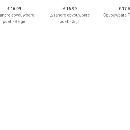
€ 16.99
€ 16.99
€ 17.
sandre opvouwbare
Lysandre opvouwbare
Opvouwbare Po
poef - Beige
poef - Grijs
€ 175.45
€ 17.50
€ 59.
V zitbal Macchiato
Atmosphera
Poef geel 50 x
75cm
Poef/hocker/voetenbankj
CONR
e - opbergbox - zwart -
PU/MDF - 38 x 38 cm -
Poefs