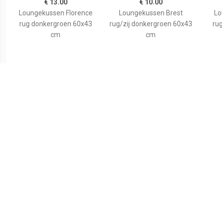
€ 13.00
€ 10.00
Loungekussen Florence
Loungekussen Brest
Lo
rug donkergroen 60x43
rug/zij donkergroen 60x43
rug
cm
cm
€ 119.00
Lazy Bag outdoor Dotan -
blauw - 150x125 cm
Alge
Koopa