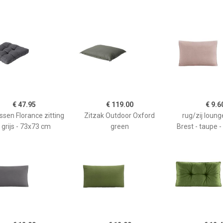
€ 47.95
€ 119.00
€ 9.6
ssen Florance zitting
Zitzak Outdoor Oxford
rug/zij loun
- grijs - 73x73 cm
green
Brest - taupe 