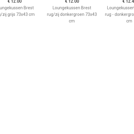
€ 12.00
€ 12.00
€ 12.
ungekussen Brest
Loungekussen Brest
Loungekussen
/zij grijs 73x43 cm
rug/zij donkergroen 73x43
rug - donkergr
cm
cm
meen
Zakelijk
dvies, FAQ over?
Webwinkel aansluiten