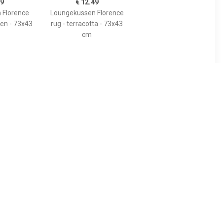
49
€ 12.49
 Florence
Loungekussen Florence
oen - 73x43
rug - terracotta - 73x43
cm
Volg ons op
Koopslim op