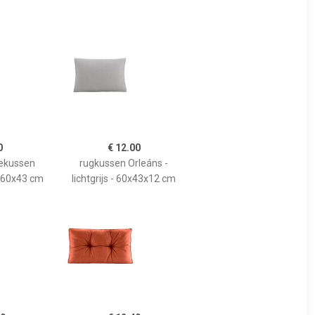
0
€ 12.00
gekussen
rugkussen Orleáns -
- 60x43 cm
lichtgrijs - 60x43x12 cm