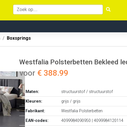
n
Boxsprings
Westfalia Polsterbetten Bekleed le
voor
€ 388.99
Maten:
structuurstof / structuurstof
Kleuren:
grijs / grijs
Fabrikant:
Westfalia Polsterbetten
EAN-codes:
4099984090950 | 4099984120114