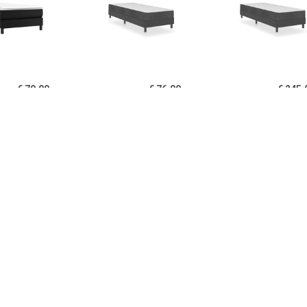
€ 70.99
€ 76.99
€ 245.
ringframe kunstleer
Boxspringframe stof grijs
Boxspring stof 
zwart 90x190 cm
80x200 cm
100x200
€ 141.99
€ 262.99
€ 126.
ringframe stof grijs
Boxspring stof donkergrijs
Boxspringfr
120x200 cm
100x200 cm
donkerbruin 2