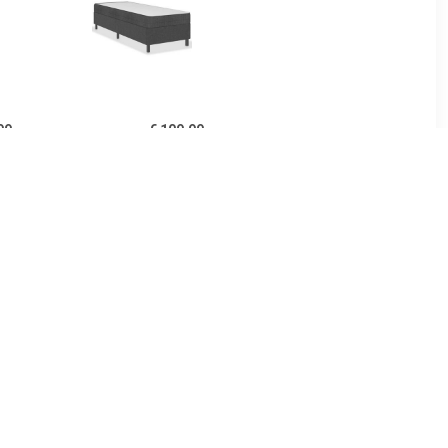
99
€ 109.99
donkergrijs
Boxspringframe stof grijs
 cm
80x200 cm
99
€ 81.99
ame stof
Boxspringframe stof
00x200 cm
taupe 140x190 cm