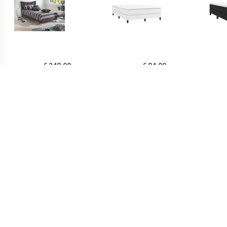
€ 248.99
€ 84.99
Bekleed ledikant
Boxspringframe kunstleer
Boxsp
wit 140x200 cm
€ 105.99
€ 83.99
Bedframe Naturel 160 x
Boxspringframe kunstleer
Boxsp
200 cm
zwart 140x200 cm