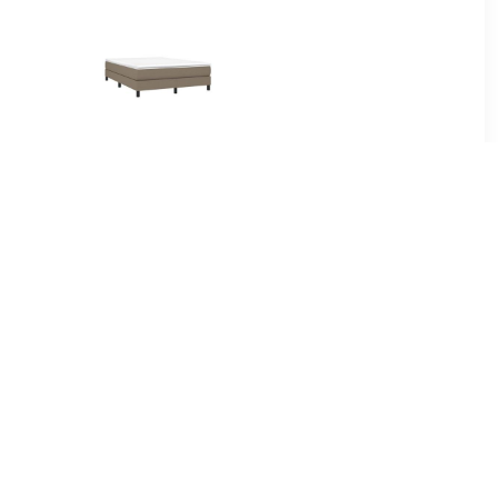
99
€ 81.99
ame stof
Boxspringframe stof
00x200 cm
taupe 140x190 cm
99
€ 118.99
ame stof
Bedframe massief hout