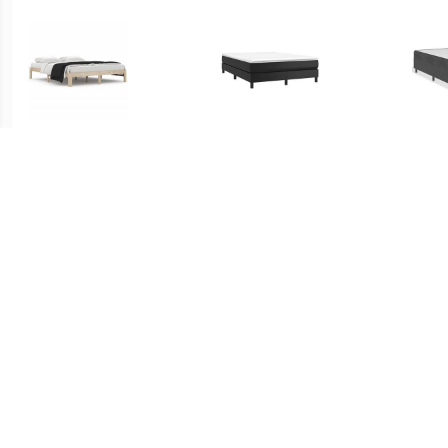
€ 105.99
€ 83.99
Bedframe Naturel 160 x
Boxspringframe kunstleer
Boxsp
200 cm
zwart 140x200 cm
€ 76.99
€ 199.99
Boxspringframe kunstleer
Westfalia Polsterbetten
Boxsp