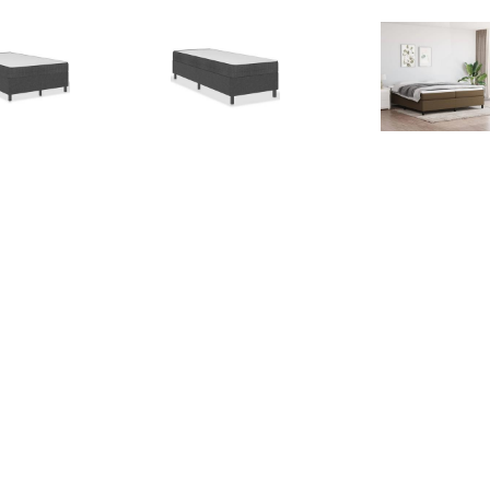
€ 141.99
€ 262.99
€ 126.
ringframe stof grijs
Boxspring stof donkergrijs
Boxspringfr
120x200 cm
100x200 cm
donkerbruin 2
€ 139.99
€ 132.99
€ 126.
ringframe kunstleer
Boxspringframe stof grijs
Boxspringfr