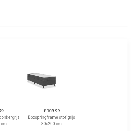
99
€ 109.99
donkergrijs
Boxspringframe stof grijs
 cm
80x200 cm