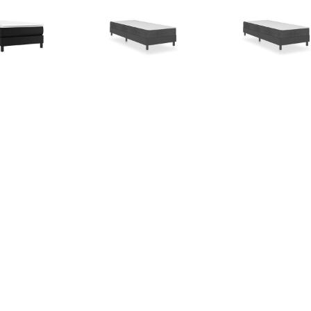
€ 70.99
€ 76.99
€ 245.
ringframe kunstleer
Boxspringframe stof grijs
Boxspring stof 
zwart 90x190 cm
80x200 cm
100x200
€ 141.99
€ 262.99
€ 126.
ringframe stof grijs
Boxspring stof donkergrijs
Boxspringfr
120x200 cm
100x200 cm
donkerbruin 2