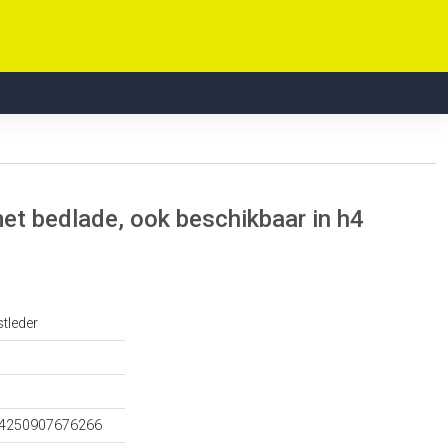
et bedlade, ook beschikbaar in h4
stleder
 4250907676266