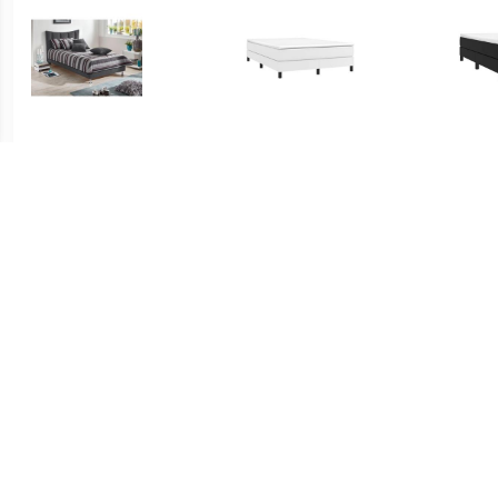
€ 248.99
€ 84.99
Bekleed ledikant
Boxspringframe kunstleer
Boxsp
wit 140x200 cm
€ 105.99
€ 83.99
Bedframe Naturel 160 x
Boxspringframe kunstleer
Boxsp
200 cm
zwart 140x200 cm