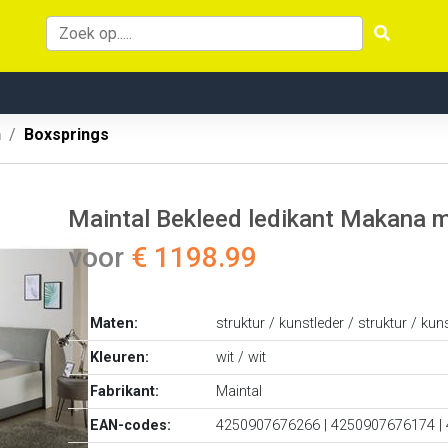
n
Boxsprings
Maintal Bekleed ledikant Makana m
voor
€ 1198.99
Maten:
struktur / kunstleder / struktur / kun
Kleuren:
wit / wit
Fabrikant:
Maintal
EAN-codes:
4250907676266 | 4250907676174 |