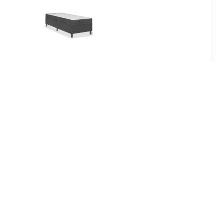
99
€ 109.99
donkergrijs
Boxspringframe stof grijs
 cm
80x200 cm
99
€ 81.99
ame stof
Boxspringframe stof
00x200 cm
taupe 140x190 cm