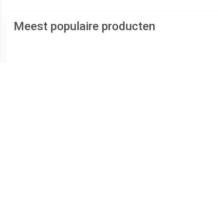
Meest populaire producten
€ 248.99
€ 84.99
Bekleed ledikant
Boxspringframe kunstleer
Boxsp
wit 140x200 cm