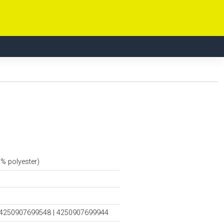
0% polyester)
 4250907699548 | 4250907699944