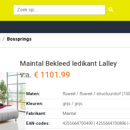
n
Boxsprings
Maintal Bekleed ledikant Lalley
v.a.
€ 1101.99
Maten:
fluweel / fluweel / structuurstof (10
Kleuren:
grijs / grijs
Fabrikant:
Maintal
EAN-codes:
4255664700490 | 4255664700896 |