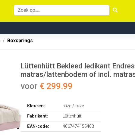
n
Boxsprings
Lüttenhütt Bekleed ledikant Endres
matras/lattenbodem of incl. matra
voor
€ 299.99
Kleuren:
roze / roze
Fabrikant:
Lüttenhütt
EAN-code:
4067474155403