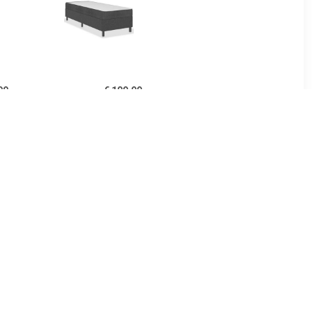
99
€ 109.99
donkergrijs
Boxspringframe stof grijs
 cm
80x200 cm
99
€ 81.99
ame stof
Boxspringframe stof
00x200 cm
taupe 140x190 cm