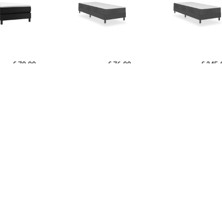
€ 70.99
€ 76.99
€ 245.
ringframe kunstleer
Boxspringframe stof grijs
Boxspring stof 
zwart 90x190 cm
80x200 cm
100x200
€ 141.99
€ 262.99
€ 126.
ringframe stof grijs
Boxspring stof donkergrijs
Boxspringfr
120x200 cm
100x200 cm
donkerbruin 2