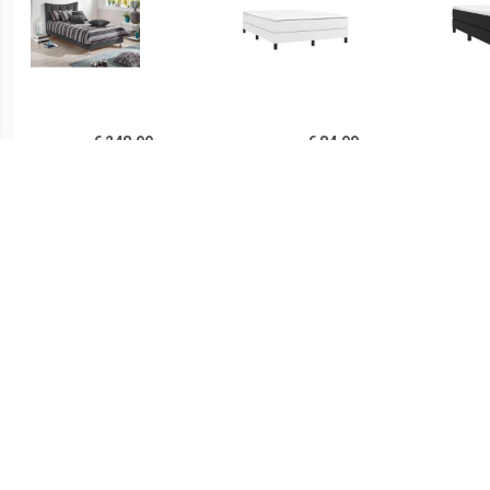
€ 248.99
€ 84.99
Bekleed ledikant
Boxspringframe kunstleer
Boxsp
wit 140x200 cm
€ 105.99
€ 83.99
Bedframe Naturel 160 x
Boxspringframe kunstleer
Boxsp
200 cm
zwart 140x200 cm