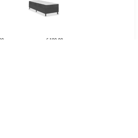
99
€ 109.99
donkergrijs
Boxspringframe stof grijs
 cm
80x200 cm
99
€ 81.99
ame stof
Boxspringframe stof
00x200 cm
taupe 140x190 cm