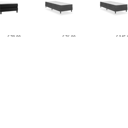
€ 70.99
€ 76.99
€ 245.
ringframe kunstleer
Boxspringframe stof grijs
Boxspring stof 
zwart 90x190 cm
80x200 cm
100x200
€ 141.99
€ 262.99
€ 126.
ringframe stof grijs
Boxspring stof donkergrijs
Boxspringfr
120x200 cm
100x200 cm
donkerbruin 2