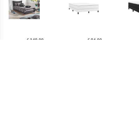
€ 248.99
€ 84.99
Bekleed ledikant
Boxspringframe kunstleer
Boxsp
wit 140x200 cm
€ 105.99
€ 83.99
Bedframe Naturel 160 x
Boxspringframe kunstleer
Boxsp
200 cm
zwart 140x200 cm