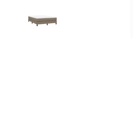
99
€ 81.99
ame stof
Boxspringframe stof
00x200 cm
taupe 140x190 cm
99
€ 118.99
ame stof
Bedframe massief hout