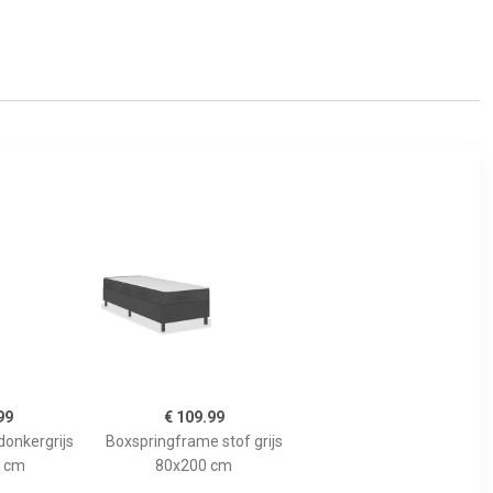
99
€ 109.99
donkergrijs
Boxspringframe stof grijs
 cm
80x200 cm