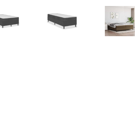
€ 141.99
€ 262.99
€ 126.
ringframe stof grijs
Boxspring stof donkergrijs
Boxspringfr
120x200 cm
100x200 cm
donkerbruin 2
€ 139.99
€ 132.99
€ 126.
ringframe kunstleer
Boxspringframe stof grijs
Boxspringfr