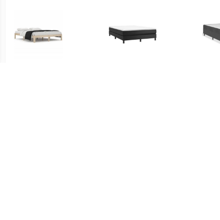
€ 105.99
€ 83.99
Bedframe Naturel 160 x
Boxspringframe kunstleer
Boxsp
200 cm
zwart 140x200 cm
€ 76.99
€ 199.99
Boxspringframe kunstleer
Westfalia Polsterbetten
Boxsp