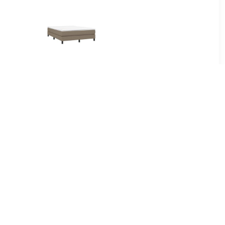
99
€ 81.99
ame stof
Boxspringframe stof
00x200 cm
taupe 140x190 cm
99
€ 118.99
ame stof
Bedframe massief hout