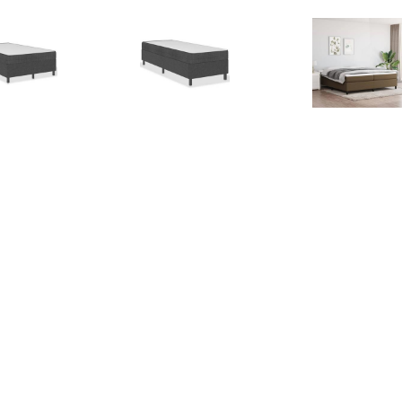
€ 141.99
€ 262.99
€ 126.
ringframe stof grijs
Boxspring stof donkergrijs
Boxspringfr
120x200 cm
100x200 cm
donkerbruin 2
€ 139.99
€ 132.99
€ 126.
ringframe kunstleer
Boxspringframe stof grijs
Boxspringfr