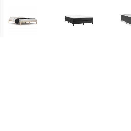
€ 105.99
€ 83.99
Bedframe Naturel 160 x
Boxspringframe kunstleer
Boxsp
200 cm
zwart 140x200 cm
€ 76.99
€ 199.99
Boxspringframe kunstleer
Westfalia Polsterbetten
Boxsp