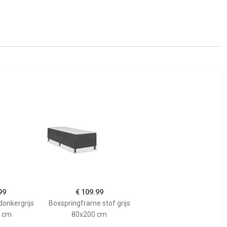
99
€ 109.99
donkergrijs
Boxspringframe stof grijs
 cm
80x200 cm